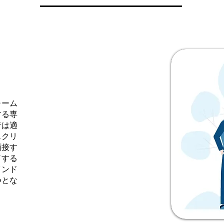
チーム
する専
者は適
スクリ
面接す
了する
インド
つとな