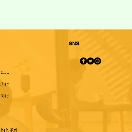
SNS
ム
私たちについて
主向け
者向け
グ
規約と条件