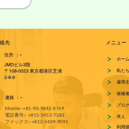
連絡先
​メニュー
住所 ：-
ホー
JMDビル3階
〒108-0023 東京都港区芝浦
2-8-9
雇用
候補
連絡 ：-
ブロ
Mobile:-
+81-90-9842-8769
電話番号:-
+813-3453-7283
求人
ファックス:-+813-5439-9091
利用