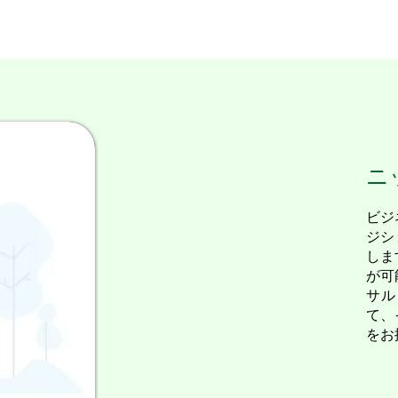
ニ
ビジ
ジシ
しま
が可
サル
て、
をお