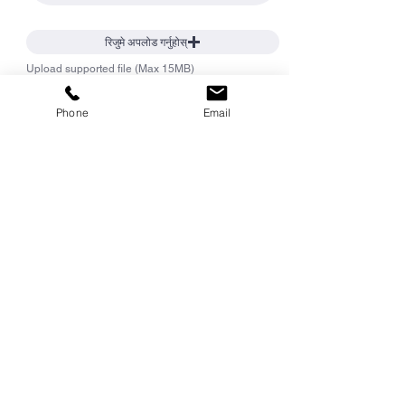
रिजुमे अपलोड गर्नुहोस्
Upload supported file (Max 15MB)
निवेदन गर्नु
Phone
Email
अगाडि बढ्नुहोस्
मा हुनुहोस्
स्पटलाइट
असाधारण अवसरहरूको लागि
आफ्नो कार्य
तलब तुलना
खोज कम्पनी समीक्षा
रोजगार
समुदायमा सामेल
गर्नुहोस्
खोज्नुहोस् र
हुनुहोस्
आवेदन दिनुहोस्