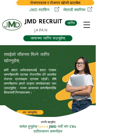
रोजगारदाता र रोजगार खोज्ने डाटाबेस
JMD स्टाफिंग
जेएमडी क्यारियर
JMD RECRUIT
जागिर
JAPAN
जापानमा जागिर पाउनुहोस्
तपाईको जीवनमा मिल्ने जागिर
खोज्नुहोस्
हामी हाम्रा आवेदकहरूलाई हाम्रा ग्राहक
कम्पनीहरूसँग प्रत्यक्ष रोजगारीमा धेरै आकर्षक
रोजगार प्रस्तावहरू प्रस्ताव गर्दछौं। शीर्ष
कम्पनीहरूमा हाम्रो उत्कृष्ट सम्पर्कहरूबाट लाभ
उठाउनुहोस् - मध्यम आकारका कम्पनीहरूदेखि
विश्वव्यापी निगमहरूसम्म।
थप जान्नुहोस्
अगाडि बढ्नुहोस्
सामेल हुनुहोस्
१४००+
JMD भर्ती संग CVs
प्रतिस्थापन कम्पनीहरु