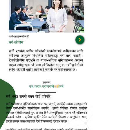
उम्मेदवारहरूको लागि
सधैं खोजीमा
हामी प्रत्येक जागिर खोज्नेको आकांक्षालाई उनीहरूका लागि
सबैभन्दा उपयुक्त स्थितिमा पङ्क्तिबद्ध गर्ने लक्ष्य राख्छौं।
टेक्नोलोजीमा पृष्ठभूमि वा ब्याक-अफिस भूमिकाहरूमा अनुभव
भएका उम्मेद्वारहरू जो काम खोजिरहेका छन् वा नयाँ चुनौतीको
लागि जेएमडी भर्तीमा हामीलाई सम्पर्क गर्न सधैं स्वागत छ।
हाम्रोबारे
एक फरक प्रकारको
भर्ती
फर्म
सबै भन्दा राम्रो काम बोर्ड वरिपरि।
हामी परम्परागत दृष्टिकोणहरू भन्दा पर जान्छौं, तपाईंको व्यापार लक्ष्यहरूसँग
मिल्ने दर्जी-निर्मित रणनीतिहरू बनाउँदै। हाम्रो विशेषज्ञ टोलीले तपाईंको
कार्यबल गतिशीलतालाई पुन: आकार दिने अन्तर्दृष्टिहरू प्रदान गर्दै नजिकबाट
सहकार्य गर्दछ। प्रतिभा प्राप्ति देखि कर्मचारी विकास र अनुपालन सम्म,
हाम्रो समग्र समाधानहरूले दिगो विकासलाई ड्राइभ गर्दछ।