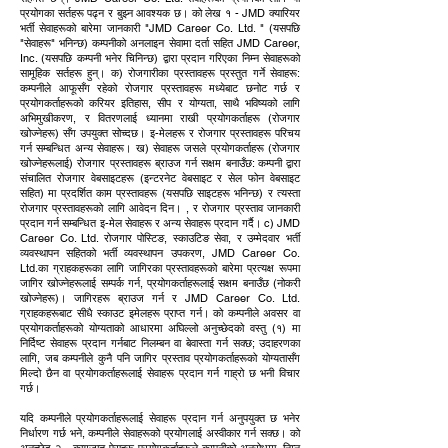
प्रयोगका सर्तहरू पढ्न र बुझ्न आवश्यक छ। को लेख १ - JMD क्यारियर
भर्ती सेवाहरूको बारेमा जानकारी "JMD Career Co. Ltd. " (यसपछि
"सेवाहरू" भनिन्छ) कम्पनीको अनलाइन सेवामा दर्ता सहित JMD Career,
Inc. (यसपछि कम्पनी भनेर चिनिन्छ) द्वारा प्रदान गरिएका निम्न सेवाहरूको
सामूहिक सर्तहरू हुन्। क) रोजगारीका प्रस्तावहरू प्रस्तुत गर्ने सेवाहरू:
कम्पनीले आफूसँग रहेको रोजगार प्रस्तावहरू मध्येबाट छनोट गर्छ र
प्रयोगकर्ताहरूको करियर इतिहास, सीप र योग्यता, साथै भविष्यको लागि
अभिमुखीकरण, र वितरणलाई ध्यानमा राखी प्रयोगकर्ताहरू (रोजगार
खोज्नेहरू) सँग उपयुक्त सोच्दछ। इ-मेलहरू र रोजगार प्रस्तावहरू परिचय
गर्न सम्बन्धित अन्य सेवाहरू। ख) सेवाहरू जसले प्रयोगकर्ताहरू (रोजगार
खोज्नेहरूलाई) रोजगार प्रस्तावहरू ब्राउज गर्न सक्षम बनाउँछ: कम्पनी द्वारा
संचालित रोजगार वेबसाइटहरू (इन्टरनेट वेबसाइट र सेल फोन वेबसाइट
सहित) मा प्रदर्शित काम प्रस्तावहरू (यसपछि साइटहरू भनिन्छ) र त्यस्ता
रोजगार प्रस्तावहरूको लागि आवेदन दिन। , र रोजगार प्रस्ताव जानकारी
प्रदान गर्न सम्बन्धित इ-मेल सेवाहरू र अन्य सेवाहरू प्रदान गर्दै। c) JMD
Career Co. Ltd. रोजगार पोस्टिङ, स्काउटिङ सेवा, र उम्मेदवार भर्ती
व्यवस्थापन सहितको भर्ती व्यवस्थापन उपकरण, JMD Career Co.
Ltd.का ग्राहकहरूका लागि जागिरका प्रस्तावहरूको बारेमा प्रत्यक्ष रूपमा
जागिर खोज्नेहरूलाई सम्पर्क गर्न, प्रयोगकर्ताहरूलाई सक्षम बनाउँछ (नोकरी
खोज्नेहरू)। जागिरहरू ब्राउज गर्न र JMD Career Co. Ltd.
ग्राहकहरूबाट सीधै स्काउट इमेलहरू प्राप्त गर्न। को कम्पनीले अवसर वा
प्रयोगकर्ताहरूको योग्यताको आधारमा अघिल्लो अनुच्छेदको वस्तु (१) मा
निर्दिष्ट सेवाहरू प्रदान गर्नबाट निलम्बन वा बेवास्ता गर्न सक्छ; उदाहरणका
लागि, जब कम्पनीले कुनै पनि जागिर प्रस्ताव प्रयोगकर्ताहरूको योग्यतासँग
मिल्दो छैन वा प्रयोगकर्ताहरूलाई सेवाहरू प्रदान गर्न गाह्रो छ भनी विचार
गर्छ।
यदि कम्पनीले प्रयोगकर्ताहरूलाई सेवाहरू प्रदान गर्न अनुपयुक्त छ भनेर
निर्धारण गर्छ भने, कम्पनीले सेवाहरूको प्रयोगलाई अस्वीकार गर्न सक्छ। को