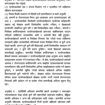
अनुच्छेद २ - कागजात पेसहरू प्रयोगकर्ताहरूले कम्पनीको अनुरोधमा, निम्न
कागजातहरू पेश गर्नुपर्छ:
(1) प्रयोगकर्ताको नाम र ठेगाना निर्धारण गर्न र प्रमाणित गर्न व्यक्तिगत
पहिचान कागजातहरू
(२) निवास स्थिति स्थापना गर्न विदेशी दर्ता प्रमाणीकरण वा कार्य अनुमति
(3) कम्पनी वा रोजगारदाता निगम द्वारा आवश्यक अन्य प्रमाणपत्रहरू को
धारा ३ - प्रयोगकर्ताको जिम्मेवारी प्रयोगकर्ताहरूले प्रयोगका सर्तहरूसँग
सहमत भई सेवाहरू आफ्नै जिम्मेवारीमा प्रयोग गर्नेछन्, र सेवाहरूको
प्रयोगसँग सम्बन्धित कुनै पनि र सबै जिम्मेवारीहरू वहन गर्नेछन्। कम्पनी र
नियोक्ता कर्पोरेसनहरूमा प्रयोगकर्ताहरूको कागजात सबमिशनहरू प्रदान
गरिएको व्यक्तिगत जानकारीमा कमी र असंगति बिना सही हुनुपर्छ।
प्रयोगकर्ताहरूले कम्पनी वा नियोक्ता निगममा पेश गरेको गलत व्यक्तिगत
जानकारी सहित जानकारीको परिणामको रूपमा नियोक्ता निगम वा कुनै अन्य
तेस्रो पक्षसँग उत्पन्न हुने कुनै पनि विवादलाई आफ्नै जिम्मेवारीमा समाधान गर्न
उत्तरदायी छन्, र कुनै पनि कारण हुनेछैन। यस्तो विवादको सम्बन्धमा
कम्पनीलाई असुविधा। कम्पनीले नियोक्ता कर्पोरेसनहरू र प्रयोगकर्ताहरू
बीचको कामका अवस्थाहरू र प्रयोगकर्ताहरूको इच्छा अनुसार अन्य सम्झौता
प्रावधानहरू सञ्चार गर्न मध्यस्थता गर्नेछ। जे होस्, प्रयोगकर्ताहरूले कामको
अवस्था र रोजगारदाता कर्पोरेशनसँग अन्य सम्झौता प्रावधानहरूको प्रत्यक्ष
प्रमाणीकरण पछि आफ्नै जिम्मेवारीमा अन्तिम सम्झौताहरूमा प्रवेश गर्न सहमत
हुनेछन्, र कम्पनीले सूचित गरेको कामका सर्तहरूले अन्तिम सम्झौता
विवरणहरूको कुनै ग्यारेन्टी गर्दैन। सेवाहरू मार्फत रोजगारदाता निगममा
परिचय भएका प्रयोगकर्ताहरूले सेवाहरू प्रयोग नगरी त्यस्तो रोजगारदाता
निगमको लागि आवेदन गरे वा प्रवेश गरेमा कम्पनीलाई अग्रिम सूचना दिनु
पर्छ।
अनुच्छेद 4 - प्रतिलिपि अधिकार कम्पनीले हाम्रो अनलाइन र अफलाइन
प्लेटफर्महरूमा देखा परेको कुनै पनि सामग्रीको सम्बन्धमा स्वामित्व, बौद्धिक
सम्पत्ति अधिकार र अन्य सबै अधिकारहरू आदि राख्छ। कम्पनीले अन्यथा
अनुमति नदिएसम्म प्रयोगकर्ताहरूले निजी प्रयोग बाहिरको उद्देश्यका लागि