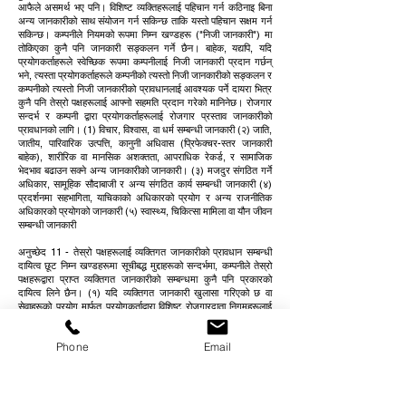
आफैले असमर्थ भए पनि। विशिष्ट व्यक्तिहरूलाई पहिचान गर्न कठिनाइ बिना
अन्य जानकारीको साथ संयोजन गर्न सकिन्छ ताकि यस्तो पहिचान सक्षम गर्न
सकिन्छ। कम्पनीले नियमको रूपमा निम्न खण्डहरू ("निजी जानकारी") मा
तोकिएका कुनै पनि जानकारी सङ्कलन गर्ने छैन। बाहेक, यद्यपि, यदि
प्रयोगकर्ताहरूले स्वेच्छिक रूपमा कम्पनीलाई निजी जानकारी प्रदान गर्छन्
भने, त्यस्ता प्रयोगकर्ताहरूले कम्पनीको त्यस्तो निजी जानकारीको सङ्कलन र
कम्पनीको त्यस्तो निजी जानकारीको प्रावधानलाई आवश्यक पर्ने दायरा भित्र
कुनै पनि तेस्रो पक्षहरूलाई आफ्नो सहमति प्रदान गरेको मानिनेछ। रोजगार
सन्दर्भ र कम्पनी द्वारा प्रयोगकर्ताहरूलाई रोजगार प्रस्ताव जानकारीको
प्रावधानको लागि। (1) विचार, विश्वास, वा धर्म सम्बन्धी जानकारी (२) जाति,
जातीय, पारिवारिक उत्पत्ति, कानुनी अधिवास (प्रिफेक्चर-स्तर जानकारी
बाहेक), शारीरिक वा मानसिक अशक्तता, आपराधिक रेकर्ड, र सामाजिक
भेदभाव बढाउन सक्ने अन्य जानकारीको जानकारी। (३) मजदुर संगठित गर्ने
अधिकार, सामूहिक सौदाबाजी र अन्य संगठित कार्य सम्बन्धी जानकारी (४)
प्रदर्शनमा सहभागिता, याचिकाको अधिकारको प्रयोग र अन्य राजनीतिक
अधिकारको प्रयोगको जानकारी (५) स्वास्थ्य, चिकित्सा मामिला वा यौन जीवन
सम्बन्धी जानकारी
अनुच्छेद 11 - तेस्रो पक्षहरूलाई व्यक्तिगत जानकारीको प्रावधान सम्बन्धी
दायित्व छूट निम्न खण्डहरूमा सूचीबद्ध मुद्दाहरूको सन्दर्भमा, कम्पनीले तेस्रो
पक्षहरूद्वारा प्राप्त व्यक्तिगत जानकारीको सम्बन्धमा कुनै पनि प्रकारको
दायित्व लिने छैन। (१) यदि व्यक्तिगत जानकारी खुलासा गरिएको छ वा
सेवाहरूको प्रयोग मार्फत प्रयोगकर्ताद्वारा विशिष्ट रोजगारदाता निगमहरूलाई
प्रदान गरिएको छ (२) यदि प्रयोगकर्तालाई संयोगवश जानकारीको आधारमा
पहिचान गरिएको छ जस्तै प्रयोगकर्ताको गतिविधिको स्थिति, सेवाहरू मार्फत
Phone
Email
प्रयोगकर्ताले प्रविष्ट गरेको (३) यदि व्यक्तिगत जानकारी प्रयोग गरिन्छ जुन
प्रयोगकर्ताद्वारा सेवाहरूको साइटबाट लिङ्क गरिएको बाह्य साइटमा प्रदान
गरिएको थियो। (४) कम्पनीको जिम्मेवारी बाहिरको परिस्थितिको कारण
प्रयोगकर्ता बाहेक अन्य व्यक्तिहरूले कम्पनीले प्रयोगकर्तालाई जारी गरेको र
तोकिएको आईडी र पासवर्ड विवरणहरू प्राप्त गरेमा सूचनाको प्रावधानको