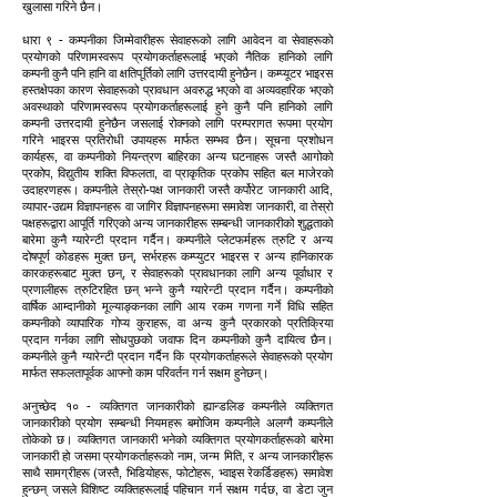
खुलासा गरिने छैन।
धारा ९ - कम्पनीका जिम्मेवारीहरू सेवाहरूको लागि आवेदन वा सेवाहरूको
प्रयोगको परिणामस्वरूप प्रयोगकर्ताहरूलाई भएको नैतिक हानिको लागि
कम्पनी कुनै पनि हानि वा क्षतिपूर्तिको लागि उत्तरदायी हुनेछैन। कम्प्यूटर भाइरस
हस्तक्षेपका कारण सेवाहरूको प्रावधान अवरुद्ध भएको वा अव्यवहारिक भएको
अवस्थाको परिणामस्वरूप प्रयोगकर्ताहरूलाई हुने कुनै पनि हानिको लागि
कम्पनी उत्तरदायी हुनेछैन जसलाई रोक्नको लागि परम्परागत रूपमा प्रयोग
गरिने भाइरस प्रतिरोधी उपायहरू मार्फत सम्भव छैन। सूचना प्रशोधन
कार्यहरू, वा कम्पनीको नियन्त्रण बाहिरका अन्य घटनाहरू जस्तै आगोको
प्रकोप, विद्युतीय शक्ति विफलता, वा प्राकृतिक प्रकोप सहित बल माजेरको
उदाहरणहरू। कम्पनीले तेस्रो-पक्ष जानकारी जस्तै कर्पोरेट जानकारी आदि,
व्यापार-उद्यम विज्ञापनहरू वा जागिर विज्ञापनहरूमा समावेश जानकारी, वा तेस्रो
पक्षहरूद्वारा आपूर्ति गरिएको अन्य जानकारीहरू सम्बन्धी जानकारीको शुद्धताको
बारेमा कुनै ग्यारेन्टी प्रदान गर्दैन। कम्पनीले प्लेटफर्महरू त्रुटि र अन्य
दोषपूर्ण कोडहरू मुक्त छन्, सर्भरहरू कम्प्युटर भाइरस र अन्य हानिकारक
कारकहरूबाट मुक्त छन्, र सेवाहरूको प्रावधानका लागि अन्य पूर्वाधार र
प्रणालीहरू त्रुटिरहित छन् भन्ने कुनै ग्यारेन्टी प्रदान गर्दैन। कम्पनीको
वार्षिक आम्दानीको मूल्याङ्कनका लागि आय रकम गणना गर्ने विधि सहित
कम्पनीको व्यापारिक गोप्य कुराहरू, वा अन्य कुनै प्रकारको प्रतिक्रिया
प्रदान गर्नका लागि सोधपुछको जवाफ दिन कम्पनीको कुनै दायित्व छैन।
कम्पनीले कुनै ग्यारेन्टी प्रदान गर्दैन कि प्रयोगकर्ताहरूले सेवाहरूको प्रयोग
मार्फत सफलतापूर्वक आफ्नो काम परिवर्तन गर्न सक्षम हुनेछन्।
अनुच्छेद १० - व्यक्तिगत जानकारीको ह्यान्डलिङ कम्पनीले व्यक्तिगत
जानकारीको प्रयोग सम्बन्धी नियमहरू बमोजिम कम्पनीले अलग्गै कम्पनीले
तोकेको छ। व्यक्तिगत जानकारी भनेको व्यक्तिगत प्रयोगकर्ताहरूको बारेमा
जानकारी हो जसमा प्रयोगकर्ताहरूको नाम, जन्म मिति, र अन्य जानकारीहरू
साथै सामग्रीहरू (जस्तै, भिडियोहरू, फोटोहरू, भ्वाइस रेकर्डिङहरू) समावेश
हुन्छन् जसले विशिष्ट व्यक्तिहरूलाई पहिचान गर्न सक्षम गर्दछ, वा डेटा जुन