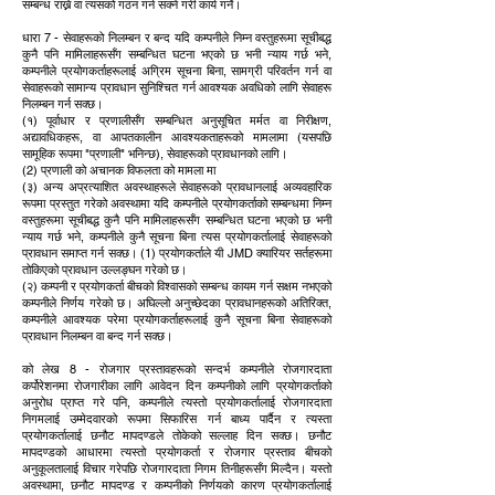
सम्बन्ध राख्ने वा त्यसको गठन गर्न सक्ने गरी कार्य गर्ने।
धारा 7 - सेवाहरूको निलम्बन र बन्द यदि कम्पनीले निम्न वस्तुहरूमा सूचीबद्ध
कुनै पनि मामिलाहरूसँग सम्बन्धित घटना भएको छ भनी न्याय गर्छ भने,
कम्पनीले प्रयोगकर्ताहरूलाई अग्रिम सूचना बिना, सामग्री परिवर्तन गर्न वा
सेवाहरूको सामान्य प्रावधान सुनिश्चित गर्न आवश्यक अवधिको लागि सेवाहरू
निलम्बन गर्न सक्छ।
(१) पूर्वाधार र प्रणालीसँग सम्बन्धित अनुसूचित मर्मत वा निरीक्षण,
अद्यावधिकहरू, वा आपतकालीन आवश्यकताहरूको मामलामा (यसपछि
सामूहिक रूपमा "प्रणाली" भनिन्छ), सेवाहरूको प्रावधानको लागि।
(2) प्रणाली को अचानक विफलता को मामला मा
(३) अन्य अप्रत्याशित अवस्थाहरूले सेवाहरूको प्रावधानलाई अव्यवहारिक
रूपमा प्रस्तुत गरेको अवस्थामा यदि कम्पनीले प्रयोगकर्ताको सम्बन्धमा निम्न
वस्तुहरूमा सूचीबद्ध कुनै पनि मामिलाहरूसँग सम्बन्धित घटना भएको छ भनी
न्याय गर्छ भने, कम्पनीले कुनै सूचना बिना त्यस प्रयोगकर्तालाई सेवाहरूको
प्रावधान समाप्त गर्न सक्छ। (1) प्रयोगकर्ताले यी JMD क्यारियर सर्तहरूमा
तोकिएको प्रावधान उल्लङ्घन गरेको छ।
(२) कम्पनी र प्रयोगकर्ता बीचको विश्वासको सम्बन्ध कायम गर्न सक्षम नभएको
कम्पनीले निर्णय गरेको छ। अघिल्लो अनुच्छेदका प्रावधानहरूको अतिरिक्त,
कम्पनीले आवश्यक परेमा प्रयोगकर्ताहरूलाई कुनै सूचना बिना सेवाहरूको
प्रावधान निलम्बन वा बन्द गर्न सक्छ।
को लेख 8 - रोजगार प्रस्तावहरूको सन्दर्भ कम्पनीले रोजगारदाता
कर्पोरेशनमा रोजगारीका लागि आवेदन दिन कम्पनीको लागि प्रयोगकर्ताको
अनुरोध प्राप्त गरे पनि, कम्पनीले त्यस्तो प्रयोगकर्तालाई रोजगारदाता
निगमलाई उम्मेदवारको रूपमा सिफारिस गर्न बाध्य पार्दैन र त्यस्ता
प्रयोगकर्तालाई छनौट मापदण्डले तोकेको सल्लाह दिन सक्छ। छनौट
मापदण्डको आधारमा त्यस्तो प्रयोगकर्ता र रोजगार प्रस्ताव बीचको
अनुकूलतालाई विचार गरेपछि रोजगारदाता निगम तिनीहरूसँग मिल्दैन। यस्तो
अवस्थामा, छनौट मापदण्ड र कम्पनीको निर्णयको कारण प्रयोगकर्तालाई