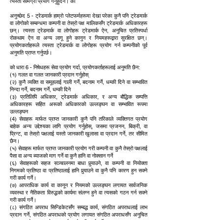
त्यस्तो सामग्री प्रयोग गर्नुहुँदैन। को
अनुच्छेद 5 - ट्रेडमार्क हाम्रो प्लेटफर्महरूमा देखा परेका कुनै पनि ट्रेडमार्क
वा लोगोको सम्बन्धमा कम्पनी वा तेस्रो पक्ष मालिकसँग ट्रेडमार्क अधिकारहरू
छन्। त्यस्ता ट्रेडमार्क वा लोगोहरू ट्रेडमार्क ऐन, अनुचित प्रतिस्पर्धा
रोकथाम ऐन वा अन्य लागू हुने कानुन र नियमहरूद्वारा सुरक्षित छन्।
प्रयोगकर्ताहरूले त्यस्ता ट्रेडमार्क वा लोगोहरू प्रयोग गर्न कम्पनीको पूर्व
अनुमति प्राप्त गर्नुपर्छ।
को धारा 6 - निषेधहरू सेवा प्रयोग गर्दा, प्रयोगकर्ताहरूलाई अनुमति छैन:
(१) गलत वा गलत जानकारी प्रदान गर्नुहोस्
(२) कुनै व्यक्ति वा समूहलाई गाली गर्ने, बदनाम गर्ने, धम्की दिने वा सम्भावित
निन्दा गर्ने, बदनाम गर्ने, धम्की दिने
(३) प्रतिलिपि अधिकार, ट्रेडमार्क अधिकार, र अन्य बौद्धिक सम्पत्ति
अधिकारहरू सहित अरूको अधिकारको उल्लङ्घन वा सम्भावित रूपमा
उल्लङ्घन
(4) सेवाहरू मार्फत प्राप्त जानकारी कुनै पनि तरिकाले व्यक्तिगत प्रयोग
बाहेक अन्य उद्देश्यका लागि प्रयोग गर्नुहोस्, जसमा प्रजनन, बिक्री, वा
प्रिन्ट, वा तेस्रो पक्षलाई यस्तो जानकारी खुलासा वा प्रदान गर्ने, तर सीमित
छैन।
(५) सेवाहरू मार्फत प्राप्त जानकारी प्रयोग गरी कम्पनी वा कुनै तेस्रो पक्षलाई
पैसा वा अन्य ब्याजको माग गर्ने वा कुनै हानि वा नोक्सान गर्ने
(६) सेवाहरूको सहज सञ्चालनमा बाधा पुर्‍याउने, वा कम्पनी वा नियोक्ता
निगमको प्रतिष्ठा वा प्रतिष्ठालाई हानि पुर्‍याउने वा कुनै पनि कारण हुन सक्ने
गरी कार्य गर्ने।
(७) आपराधिक कार्य वा कानून र नियमको उल्लङ्घन लगायत सार्वजनिक
व्यवस्था र नैतिकता विरुद्धको कार्यमा संलग्न हुने वा त्यसको गठन गर्न सक्ने
गरी कार्य गर्ने।
(८) संगठित अपराध सिन्डिकेटसँग सम्बद्ध कार्य, संगठित अपराधलाई लाभ
प्रदान गर्ने, संगठित अपराधको प्रयोग लगायत संगठित अपराधसँग अनुचित